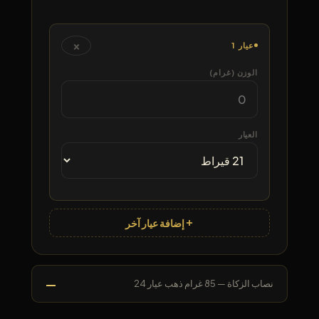
×
عيار 1
الوزن (غرام)
العيار
إضافة عيار آخر
—
نصاب الزكاة — 85 غرام ذهب عيار 24